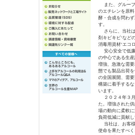
また、グループ
のエチレンを原料
酵・合成を問わず
す。
さらに、当社は、
剤キビキビ‘など
消毒用資材‘エコ
安心安全で低廉
の中心である生産
増強、急激な需要
態でも製品出荷を
の全国展開、需要
構築に着手するな
います。
２０２４年３月
た。増強された供
場の動向に柔軟に
負荷低減に貢献し
当社は、お客様
使命を果たすべく