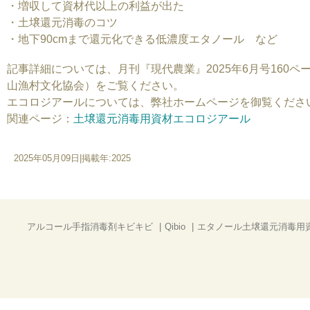
・増収して資材代以上の利益が出た
・土壌還元消毒のコツ
・地下90cmまで還元化できる低濃度エタノール など
記事詳細については、月刊『現代農業』2025年6月号160
山漁村文化協会）をご覧ください。
エコロジアールについては、弊社ホームページを御覧くださ
関連ページ：
土壌還元消毒用資材エコロジアール
2025年05月09日
|
掲載年:2025
アルコール手指消毒剤キビキビ
Qibio
エタノール土壌還元消毒用