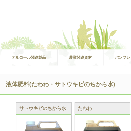
アルコール関連製品
農業関連資材
パンフレ
液体肥料(たわわ・サトウキビのちから水)
サトウキビのちから水
たわわ