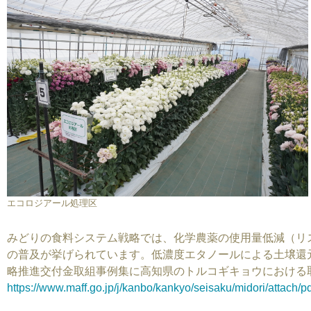
エコロジアール処理区
みどりの食料システム戦略では、化学農薬の使用量低減（リ
の普及が挙げられています。低濃度エタノールによる土壌還
略推進交付金取組事例集に高知県のトルコギキョウにおける
https://www.maff.go.jp/j/kanbo/kankyo/seisaku/midori/attach/p