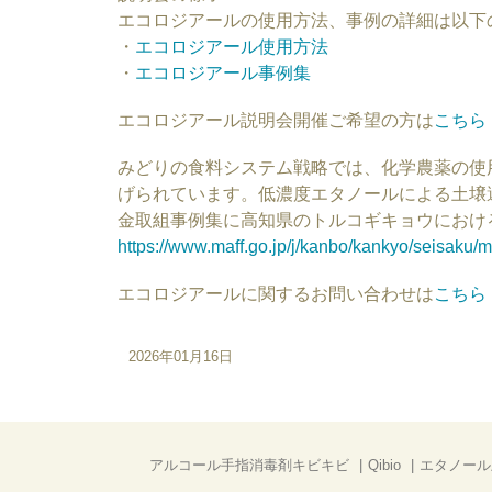
エコロジアールの使用方法、事例の詳細は以下
・
エコロジアール使用方法
・
エコロジアール事例集
エコロジアール説明会開催ご希望の方は
こちら
みどりの食料システム戦略では、化学農薬の使
げられています。低濃度エタノールによる土壌
金取組事例集に高知県のトルコギキョウにおけ
https://www.maff.go.jp/j/kanbo/kankyo/seisaku/mi
エコロジアールに関するお問い合わせは
こちら
2026年01月16日
アルコール手指消毒剤キビキビ
Qibio
エタノール