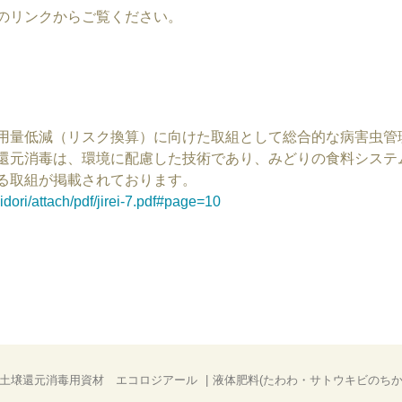
のリンクからご覧ください。
用量低減（リスク換算）に向けた取組として総合的な病害虫管
還元消毒は、環境に配慮した技術であり、みどりの食料システ
る取組が掲載されております。
dori/attach/pdf/jirei-7.pdf#page=10
土壌還元消毒用資材 エコロジアール
液体肥料(たわわ・サトウキビのちか