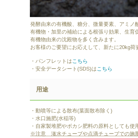
発酵由来の有機酸、糖分、微量要素、アミノ
有機物・加里の補給による根張り効果、生育
有機物由来の沈殿物を多く含みます。
お客様のご要望にお応えして、新たに20kg
・パンフレットは
こちら
・安全データシート(SDS)は
こちら
用途
・動噴等による散布(葉面散布除く)
・水口施肥(水稲等)
・自家製堆肥やボカシ肥料の原料としても使
※注意 潅水チューブや点滴チューブでの施肥