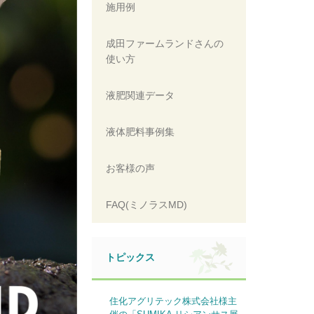
施用例
成田ファームランドさんの
使い方
液肥関連データ
液体肥料事例集
お客様の声
FAQ(ミノラスMD)
トピックス
住化アグリテック株式会社様主