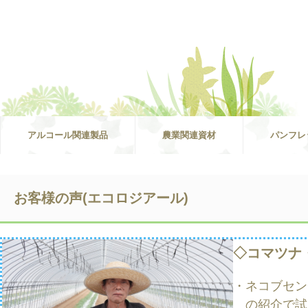
アルコール関連製品
農業関連資材
パンフレ
お客様の声(エコロジアール)
◇コマツナ
・ネコブセン
の紹介で試