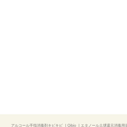
アルコール手指消毒剤キビキビ
Qibio
エタノール土壌還元消毒用