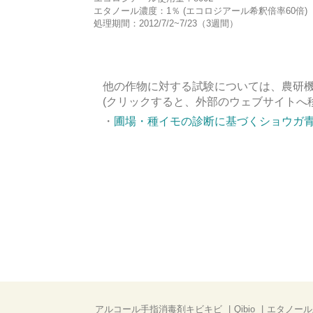
エタノール濃度：1％ (エコロジアール希釈倍率60倍)
処理期間：2012/7/2~7/23（3週間）
他の作物に対する試験については、農研
(クリックすると、外部のウェブサイトへ
・
圃場・種イモの診断に基づくショウガ
アルコール手指消毒剤キビキビ
Qibio
エタノール