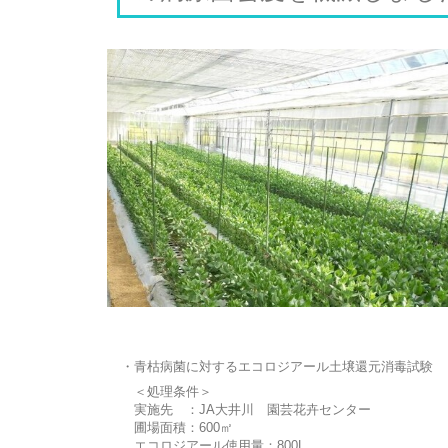
・青枯病菌に対するエコロジアール土壌還元消毒試験
＜処理条件＞
実施先 ：JA大井川 園芸花卉センター
圃場面積：600㎡
エコロジアール使用量：800L