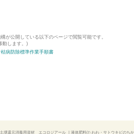
機構が公開している以下のページ
で閲覧可能です。
移動します。)
⻘枯病防除標準作業手順書
土壌還元消毒用資材 エコロジアール
液体肥料(たわわ・サトウキビのちか